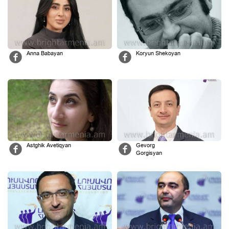
Anna Babayan
Koryun Shekoyan
Astghik Avetiqyan
Gevorg
Gorgisyan