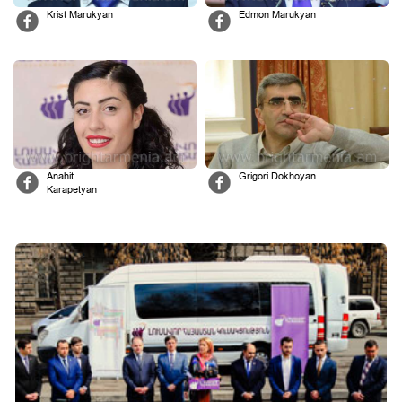
Krist Marukyan
Edmon Marukyan
Anahit
Grigori Dokhoyan
Karapetyan