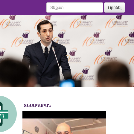
Որոնել
ՏԵՍԱԴԱՐԱՆ