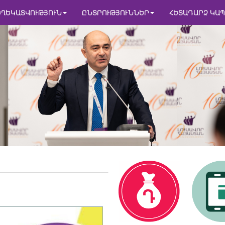
ԵՂԵԿԱՏՎՈՒԹՅՈՒՆ
ԸՆՏՐՈՒԹՅՈՒՆՆԵՐ
ՀԵՏԱԴԱՐՁ ԿԱՊ