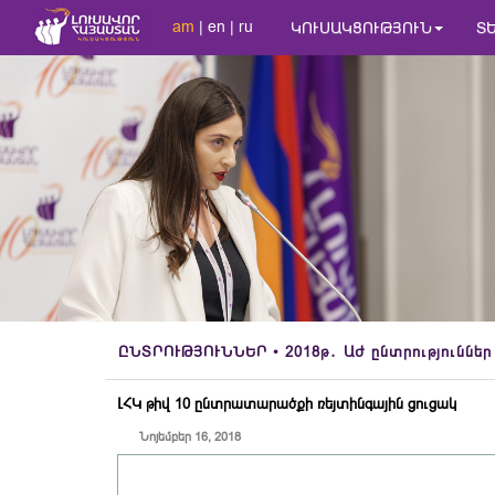
am
|
en
|
ru
ԿՈՒՍԱԿՑՈՒԹՅՈՒՆ
Տ
ԸՆՏՐՈՒԹՅՈՒՆՆԵՐ
• 2018թ․ ԱԺ ընտրություններ
ԼՀԿ թիվ 10 ընտրատարածքի ռեյտինգային ցուցակ
Նոյեմբեր 16, 2018