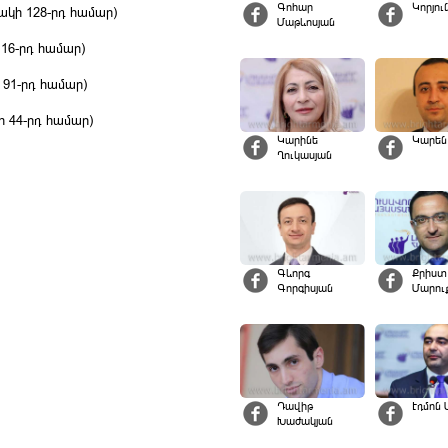
Գոհար
Կորյու
կի 128-րդ համար)
Մաթևոսյան
16-րդ համար)
91-րդ համար)
 44-րդ համար)
Կարինե
Կարեն
Ղուկասյան
Գևորգ
Քրիստ
Գորգիսյան
Մարու
Դավիթ
Էդմոն 
Խաժակյան