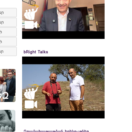
եր
եր
ի
ի
եր
bRight Talks
Դրամահայթայթման երեկույթներ