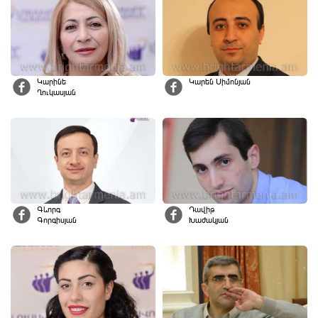
Կարինե
Կարեն Սիմոնյան
Ղուկասյան
Գևորգ
Դավիթ
Գորգիսյան
Խաժակյան