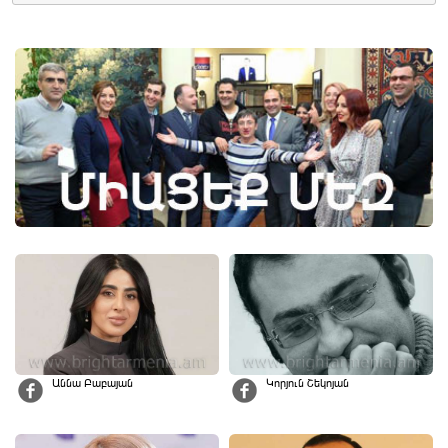
Աննա Բաբայան
Կորյուն Շեկոյան