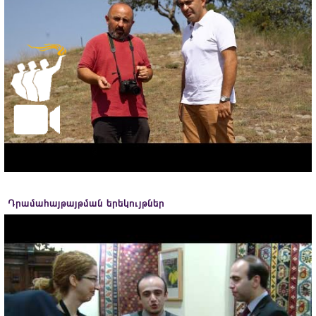
Դրամահայթայթման երեկույթներ