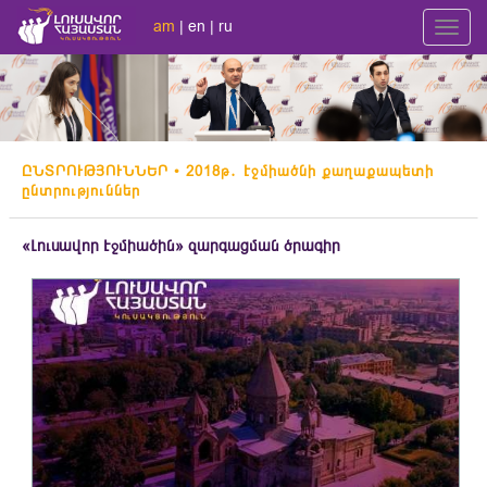
am
|
en
|
ru
Toggl
navig
ԸՆՏՐՈՒԹՅՈՒՆՆԵՐ
• 2018թ․ Էջմիածնի քաղաքապետի
ընտրություններ
«Լուսավոր Էջմիածին» զարգացման ծրագիր