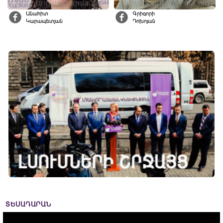
Անահիտ
Գրիգորի
Կարապետյան
Դոխոյան
ՏԵՍԱԴԱՐԱՆ