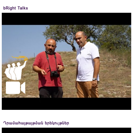
bRight Talks
Դրամահայթայթման երեկույթներ