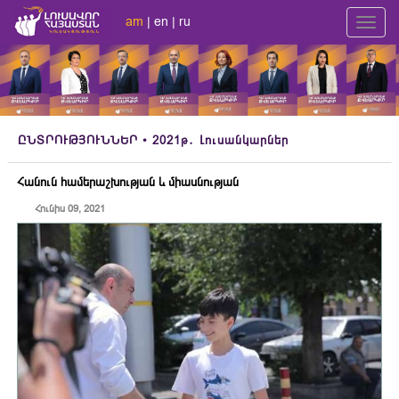
am
|
en
|
ru
Toggl
navig
ԸՆՏՐՈՒԹՅՈՒՆՆԵՐ
• 2021թ․ Լուսանկարներ
Հանուն համերաշխության և միասնության
Հունիս 09, 2021