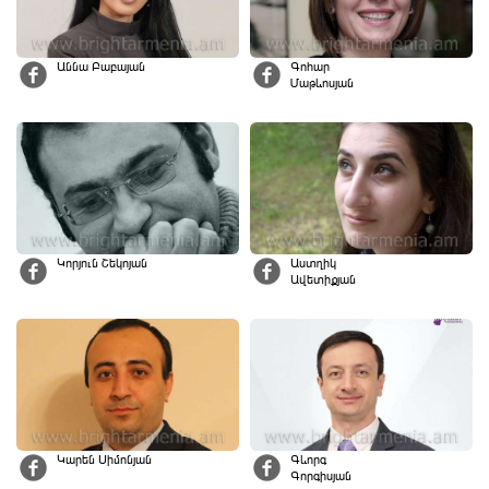
Աննա Բաբայան
Գոհար
Մաթևոսյան
Կորյուն Շեկոյան
Աստղիկ
Ավետիքյան
Կարեն Սիմոնյան
Գևորգ
Գորգիսյան