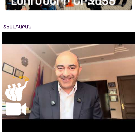
ՏԵՍԱԴԱՐԱՆ