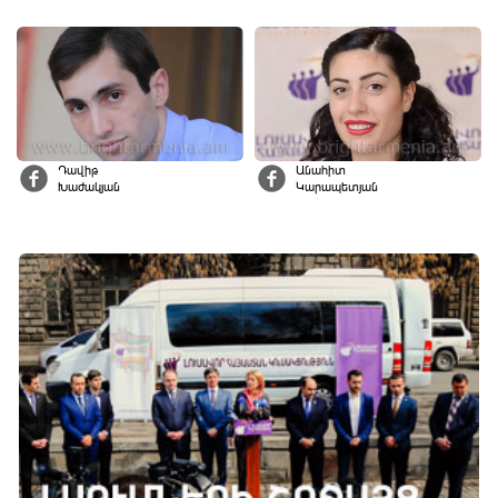
Դավիթ
Անահիտ
Խաժակյան
Կարապետյան