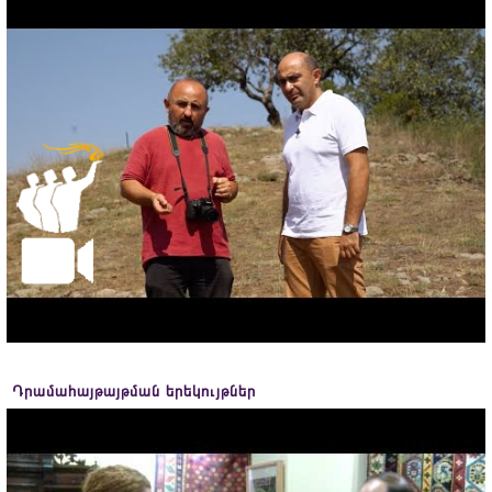
Դրամահայթայթման երեկույթներ