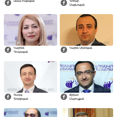
Աննա Բաբայան
Գոհար
Մաթևոսյան
Կարինե
Կարեն Սիմոնյան
Ղուկասյան
Գևորգ
Քրիստ
Գորգիսյան
Մարուքյան