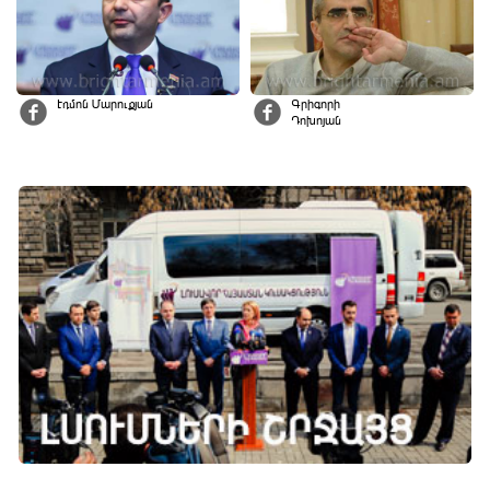
Էդմոն Մարուքյան
Գրիգորի
Դոխոյան