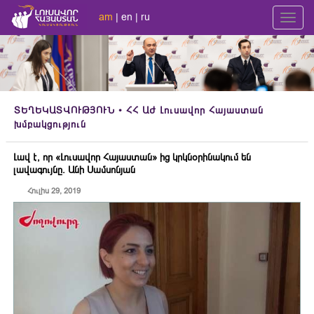
am
|
en
|
ru
Toggl
navig
ՏԵՂԵԿԱՏՎՈՒԹՅՈՒՆ
• ՀՀ ԱԺ Լուսավոր Հայաստան
խմբակցություն
Լավ է, որ «Լուսավոր Հայաստան» ից կրկնօրինակում են
լավագույնը. Անի Սամսոնյան
Հուլիս 29, 2019