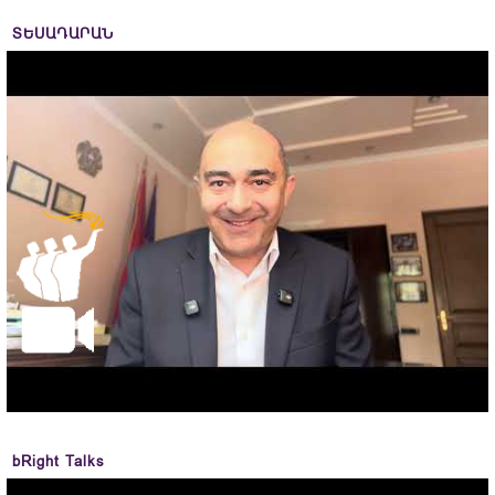
ՏԵՍԱԴԱՐԱՆ
bRight Talks