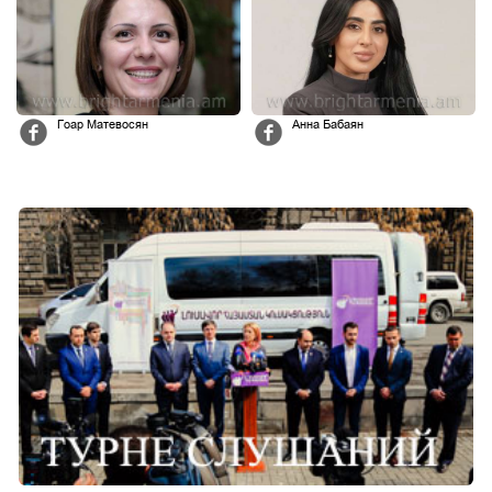
Гоар Матевосян
Анна Бабаян