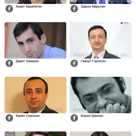
Анаит Карапетян
Эдмон Марукян
Давит Хажакян
Геворг Горгисян
Карен Симонян
Корюн Шекоян