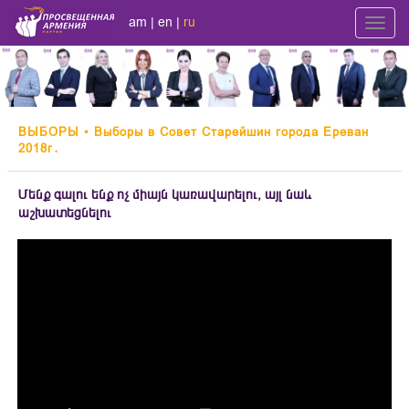
am
|
en
|
ru
Toggl
navig
ВЫБОРЫ
• Выборы в Совет Старейшин города Ереван
2018г․
Մենք գալու ենք ոչ միայն կառավարելու, այլ նաև
աշխատեցնելու