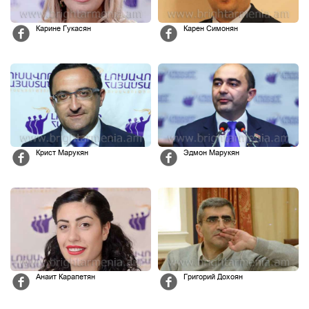
Карине Гукасян
Карен Симонян
Крист Марукян
Эдмон Марукян
Анаит Карапетян
Григорий Дохоян