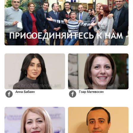
Анна Бабаян
Гоар Матевосян