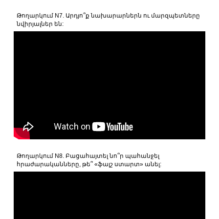
Թողարկում N7. Արդյո՞ք նախարարներն ու մարզպետները
նվիրյալներ են:
Թողարկում N8. Բացահայտել նո՞ր պահանջել
հրաժարականները, թե՞ «ֆալշ ստարտ» անել: