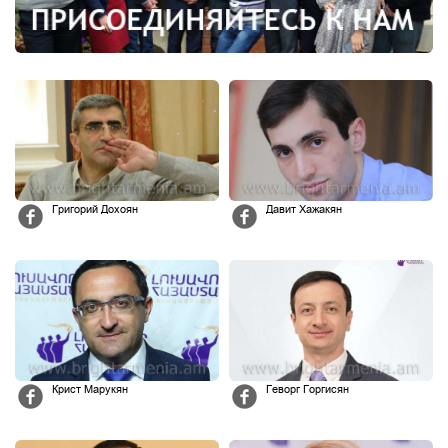
Григорий Дохоян
Давит Хажакян
Крист Марукян
Геворг Горгисян