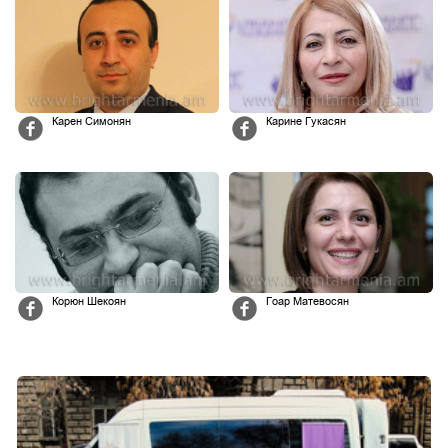
Карен Симонян
Карине Гукасян
Корюн Шекоян
Гоар Матевосян