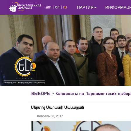
am
|
en
|
ru
ПАРТИЯ
ИНФОРМАЦ
ВЫБОРЫ
• Кандидаты на Парламентских выбора
Մկրտիչ Մարատի Մակարյան
Февраль 06, 2017