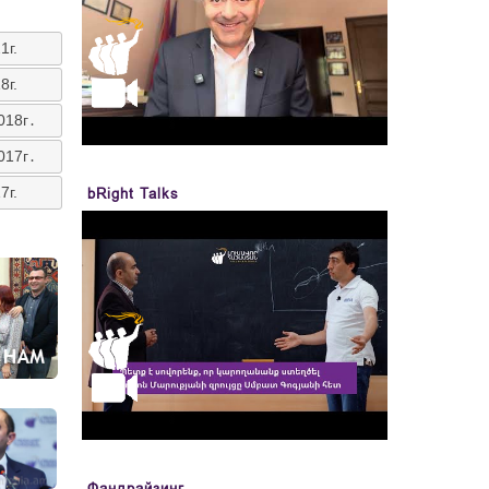
1г.
8г.
018г․
017г․
7г.
bRight Talks
Фандрайзинг