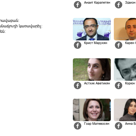
Анаит Карапетян
Эдмон
իրավաբան։
սնաճյուղի կառավարիչ։
են:
Крист Марукян
Карен
Астхик Аветикян
Корюн
Гоар Матевосян
Анна Б