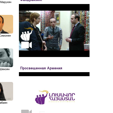
 Марукян
 Симонян
Просвещенная Армения
 Шекоян
абаян