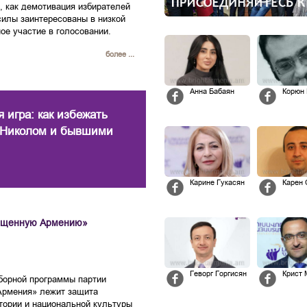
, как демотивация избирателей
силы заинтересованы в низкой
ое участие в голосовании.
более ...
Анна Бабаян
Корюн
 игра: как избежать
 Николом и бывшими
Карине Гукасян
Карен
вещенную Армению»
Геворг Горгисян
Крист 
борной программы партии
Армения» лежит защита
тории и национальной культуры