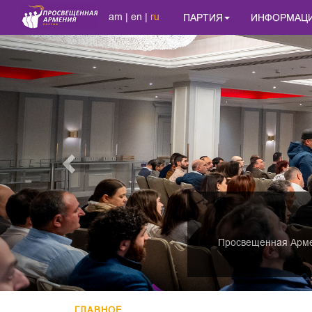
am
|
en
|
ru
ПАРТИЯ
ИНФОРМАЦ
Previous
Просвещенная Армен
ГЛАВНОЕ