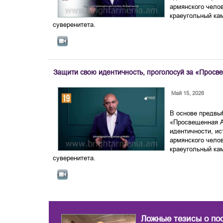
армянского челов
краеугольный ка
суверенитета.
Защити свою идентичность, проголосуй за «Прос
Май 15, 2026
В основе предвы
«Просвещенная 
идентичности, ис
армянского челов
краеугольный ка
суверенитета.
Ложные тезисы о по