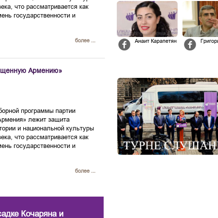
ека, что рассматривается как
мень государственности и
более ...
Анаит Карапетян
Григор
вещенную Армению»
борной программы партии
Армения» лежит защита
тории и национальной культуры
ека, что рассматривается как
мень государственности и
более ...
садке Кочаряна и