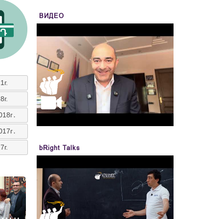
ВИДЕО
1г.
8г.
018г․
017г․
7г.
bRight Talks