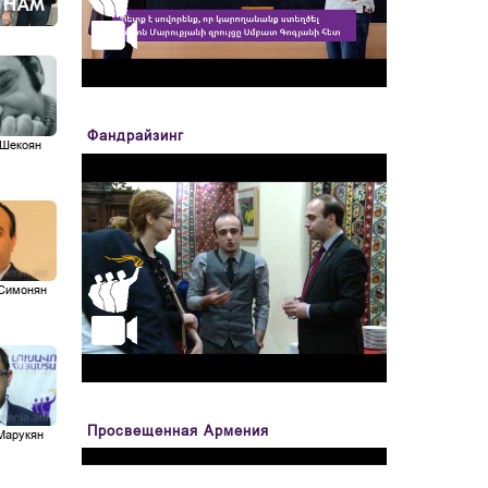
Фандрайзинг
 Шекоян
 Симонян
Просвещенная Армения
Марукян