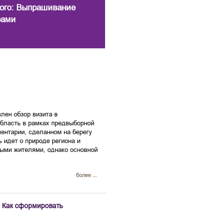
ного: Выпрашивание
рами
лен обзор визита в
область в рамках предвыборной
ентарии, сделанном на берегу
ь идет о природе региона и
ными жителями, однако основной
более ...
: Как сформировать