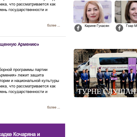
ека, что рассматривается как
мень государственности и
более ...
Карине Гукасян
Гоар М
вещенную Армению»
борной программы партии
Армения» лежит защита
тории и национальной культуры
ека, что рассматривается как
мень государственности и
более ...
садке Кочаряна и