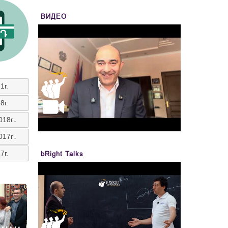
ВИДЕО
1г.
8г.
018г․
017г․
7г.
bRight Talks