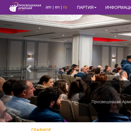
am
|
en
|
ru
ПАРТИЯ
ИНФОРМАЦ
Previous
Просвещенная Армен
ГЛАВНОЕ