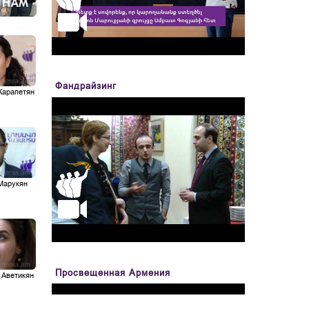
Фандрайзинг
Карапетян
Марукян
Просвещенная Армения
 Аветикян