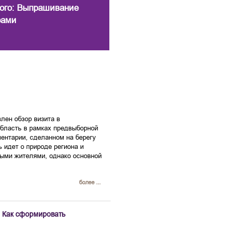
ного: Выпрашивание
рами
лен обзор визита в
область в рамках предвыборной
ентарии, сделанном на берегу
ь идет о природе региона и
ными жителями, однако основной
более ...
: Как сформировать