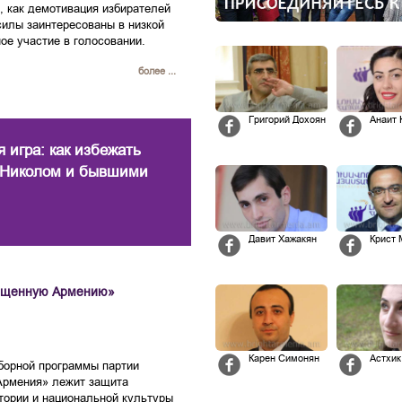
, как демотивация избирателей
силы заинтересованы в низкой
ое участие в голосовании.
более ...
Григорий Дохоян
Анаит 
 игра: как избежать
 Николом и бывшими
Давит Хажакян
Крист 
вещенную Армению»
Карен Симонян
Астхик
борной программы партии
Армения» лежит защита
тории и национальной культуры