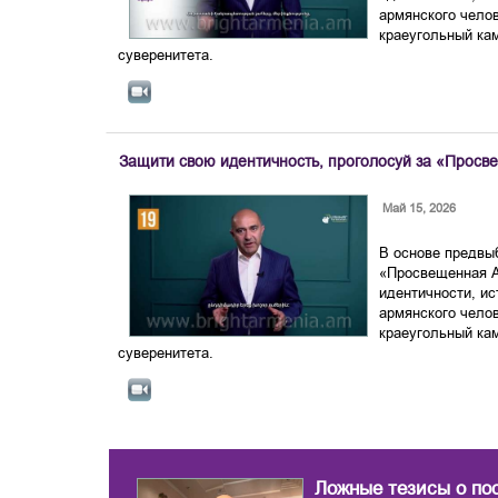
армянского челов
краеугольный ка
суверенитета.
Защити свою идентичность, проголосуй за «Прос
Май 15, 2026
В основе предвы
«Просвещенная 
идентичности, ис
армянского челов
краеугольный ка
суверенитета.
Ложные тезисы о по