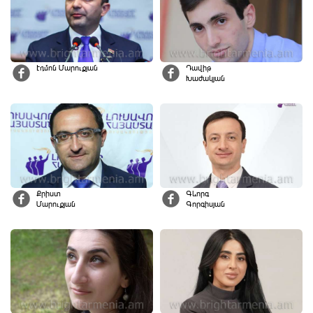
Էդմոն Մարուքյան
Դավիթ
Խաժակյան
Քրիստ
Գևորգ
Մարուքյան
Գորգիսյան