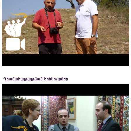
Դրամահայթայթման երեկույթներ