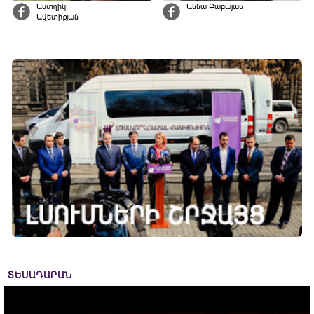
Աստղիկ
Աննա Բաբայան
Ավետիքյան
ՏԵՍԱԴԱՐԱՆ