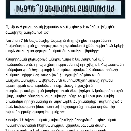
Ոչ մի ուժ բացարձակ իշխանություն չպետք է ունենա. ինչպե՞ս
ձևավորել բազմաուժ ԱԺ
Հունիսի 7-ին կայանալիք Ազգային ժողովի ընտրությունների
նախընտրական քարոզարշավի շրջանակում քննարկվում են երկրի
առջև ծառացած գոյաբանական մարտահրավերները։
Հաղորդման ընթացքում անդրադարձ է կատարվում այն
հանգամանքին, որ այս ընտրություններով որոշվելու է Հայաստանի
անկախության հռչակագրի և ռազմավարական ճանապարհների
ճակատագիրը։ Շեշտադրվում է ազգային ինքնության
պաշտպանության և վերածննդի անհրաժեշտությունը՝ որպես
պետության պահպանման հիմք։ Առաջ է քաշվում
բազմակուսակցական խորհրդարան ձևավորելու և կոմպրոմիսային
վարչապետ ընտրելու գաղափարը, ինչը թույլ կտա խուսափել
միանձնյա որոշումներից ու արտաքին ճնշումներից։ Կարևորվում է
նաև նախագահի ինստիտուտի հզորացումը՝ որպես գործադիր
իշխանությանը զսպող հակակշիռ։
Խոսվում է եվրոպական չափանիշների ներդրման և պետական
ինստիտուտների հեղինակության վերականգնման մասին։
Ներկայացվում է «Լուսավոր Հայաստան» կուսակցության