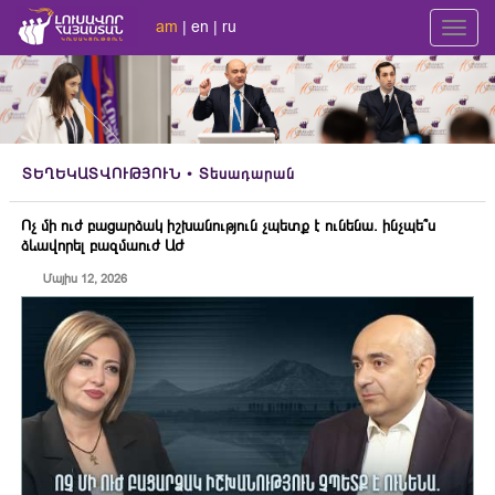
am
|
en
|
ru
Toggl
navig
ՏԵՂԵԿԱՏՎՈՒԹՅՈՒՆ
• Տեսադարան
Ոչ մի ուժ բացարձակ իշխանություն չպետք է ունենա. ինչպե՞ս
ձևավորել բազմաուժ ԱԺ
Մայիս 12, 2026