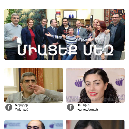
Գրիգորի
Անահիտ
Դոխոյան
Կարապետյան