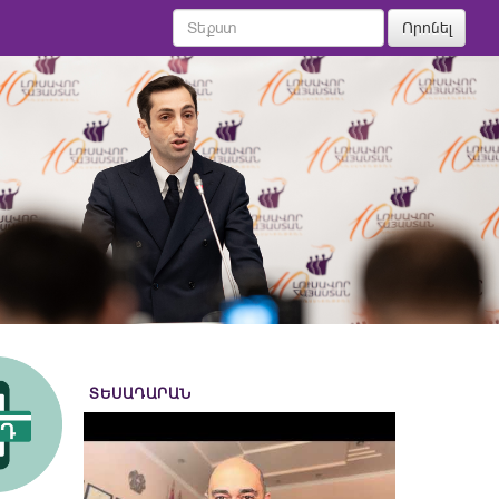
Որոնել
ՏԵՍԱԴԱՐԱՆ