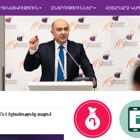
ԵՂԵԿԱՏՎՈՒԹՅՈՒՆ
ԸՆՏՐՈՒԹՅՈՒՆՆԵՐ
ՀԵՏԱԴԱՐՁ ԿԱՊ
ս է իշխանությունը բացում