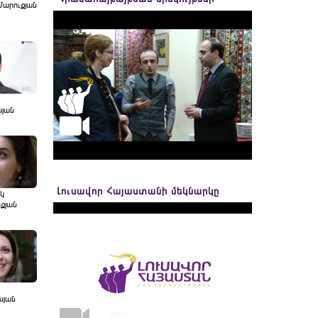
Մարուքյան
սյան
Լուսավոր Հայաստանի մեկնարկը
կ
քյան
սյան