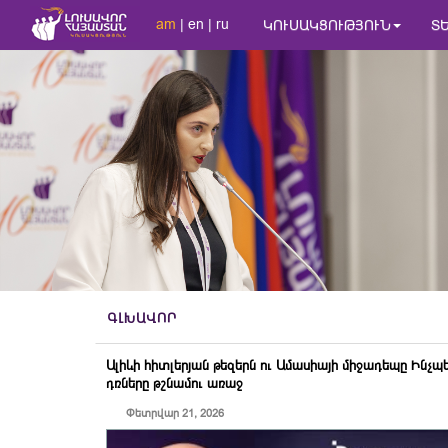
am
|
en
|
ru
ԿՈՒՍԱԿՑՈՒԹՅՈՒՆ
Տ
ԳԼԽԱՎՈՐ
Ալիևի հիտլերյան թեզերն ու Ամասիայի միջադեպը Ինչպե՞
դռները թշնամու առաջ
Փետրվար 21, 2026