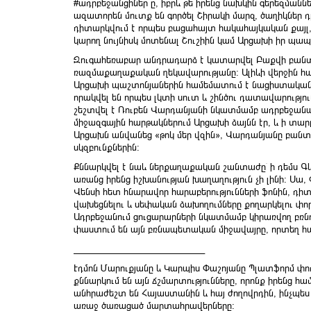
#ադրբեջանցիներ ը, իբրև թե իրենց նախկին գերեզմանն
ազատորեն մուտք են գործել Շիրակի մարզ, ծաղիկներ դր
դիտարկվում է որպես բացահայտ հակահայկական քայլ, ք
կարող նույնիսկ մոտենալ Շուշիին կամ Արցախի իր պ
Զուգահեռաբար անդրադարձ է կատարվել Բաքվի բանտ
ռազմաքաղաքական ղեկավարությանը։ Ալիևի վերջին հա
Արցախի պաշտոնյաներին համեմատում է նացիստակա
որակվել են որպես լկտի սուտ և շինծու դատավարությո
շեշտվել է Ռուբեն Վարդանյանի նկատմամբ ադրբեջանակ
միջազգային հարթակներում Արցախի ձայնն էր, և ի տարբ
Արցախն անվանեց «թոկ մեր վզին», Վարդանյանը բանտո
սկզբունքներին։
Քննարկվել է նաև ներքաղաքական շանտաժը՝ ի դեմս Գև
առանց իրենց իշխանության խաղաղություն չի լինի։ Սա,
Վենսի հետ հնարավոր հարաբերությունների ֆոնին, դիտ
վախեցնելու և սեփական ձախողումները քողարկելու փոր
Ադրբեջանում ցուցարարների նկատմամբ կիրառվող բռնու
փաստում են այն բռնապետական միջավայրը, որտեղ հայ
___________________________
Էդմոն Մարուքյանը և Կարպիս Փաշոյանը Պլատֆորմ փո
քննարկում են այն ճշմարտությունները, որոնք իրենց հա
անհրաժեշտ են Հայաստանին և հայ ժողովրդին, ինչպես
առաջ ծառացած մարտահրավերները։