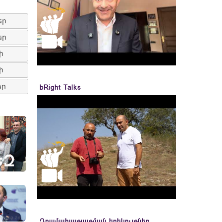
եր
եր
ի
ի
եր
bRight Talks
Դրամահայթայթման երեկույթներ