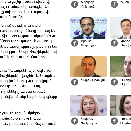
երին այցելելու պատրվակով,
Գրիգորի
Էդմոն 
ել ու անարգել հեռացել։ Սա
Դոխոյան
անի որ որևէ հայ այսօր չի
ապական տանը։
երում գտնվող Արցախի
յտարարությունները, որտեղ նա
ն Հիտլերի աշխատակազմի հետ,
ւնների արդարացում։ Հատուկ
Քրիստ
Գևորգ
Մարուքյան
Գորգի
ան ատելությունը, քանի որ նա
երություն Նիկոլ Փաշինյանի, ով
ւմ էլ չի դավաճանում իր
որգ Պապոյանի այն թեզի, թե
 Փաշինյանի վերջին ԱՄՆ այցի և
Կարեն Սիմոնյան
Աստղի
արկվում է որպես ժողովրդին
Ավետի
ձ։ Միևնույն ժամանակ,
թյունները ևս մեկ անգամ
տնվել են մեր հայրենակիցները։
դքասթի շրջանակներում
մոզմամբ օդ ու ջրի պես
Կարինե
Գոհար
Ղուկասյան
Մաթևո
 նաև քննարկում են Հայաստանի